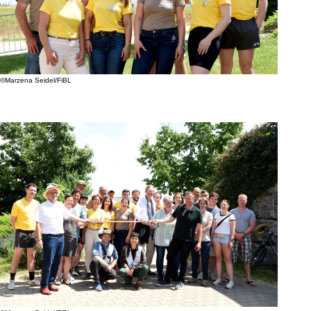
©Marzena Seidel/FiBL