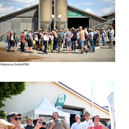
©Marzena Seidel/FiBL