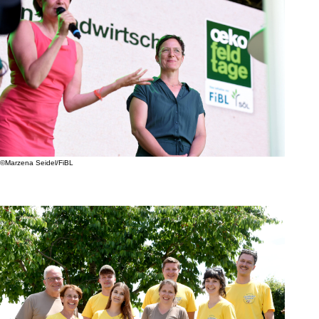
©Marzena Seidel/FiBL